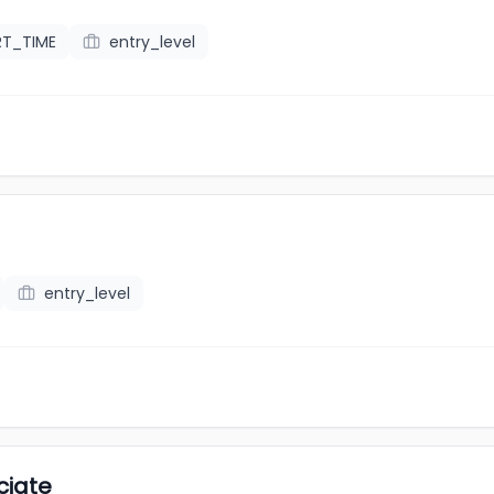
RT_TIME
entry_level
entry_level
ciate