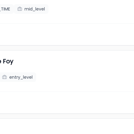
_TIME
mid_level
e Foy
entry_level