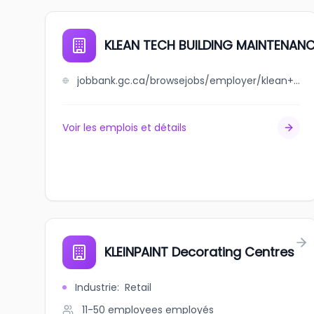
KLEAN TECH BUILDING MAINTENANC
jobbank.gc.ca/browsejobs/employer/klean+tech+building+maintenance+inc/ca
Voir les emplois et détails
KLEINPAINT Decorating Centres
Industrie
:
Retail
11-50 employees
employés