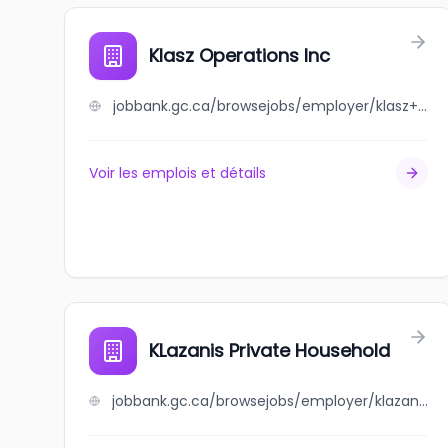
Klasz Operations Inc
jobbank.gc.ca/browsejobs/employer/klasz+operations+inc/ca
Voir les emplois et détails
KLazanis Private Household
jobbank.gc.ca/browsejobs/employer/klazanis+private+household/ca