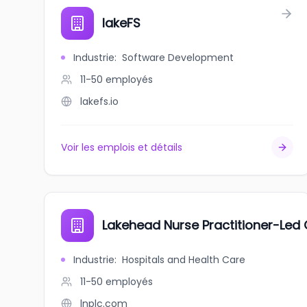
lakeFS
Industrie
:
Software Development
11-50
employés
lakefs.io
Voir les emplois et détails
Lakehead Nurse Practitioner-Led C
Industrie
:
Hospitals and Health Care
11-50
employés
lnplc.com