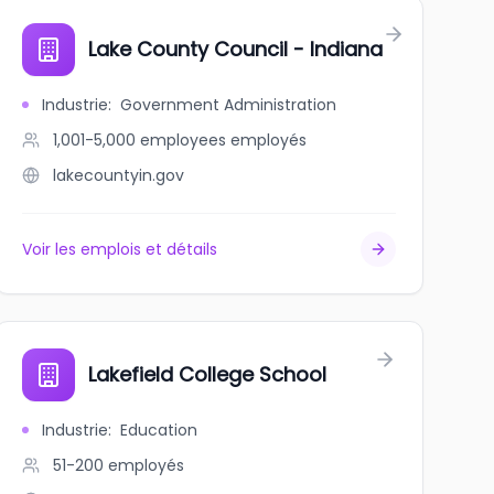
Lake County Council - Indiana
Industrie
:
Government Administration
1,001-5,000 employees
employés
lakecountyin.gov
Voir les emplois et détails
Lakefield College School
Industrie
:
Education
51-200
employés