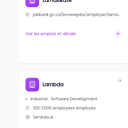
Lamaxikate
jobbank.gc.ca/browsejobs/employer/lamaxikate/ca
Voir les emplois et détails
Lambda
Industrie
:
Software Development
501-1,000 employees
employés
lambda.ai