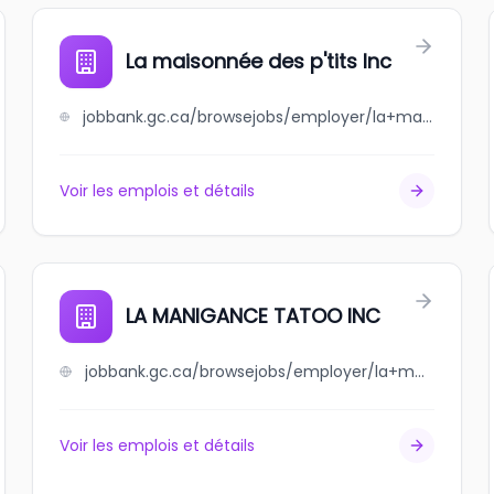
La maisonnée des p'tits Inc
jobbank.gc.ca/browsejobs/employer/la+maisonn%C3%A9e+des+p%27tits+inc/ca
Voir les emplois et détails
LA MANIGANCE TATOO INC
jobbank.gc.ca/browsejobs/employer/la+manigance+tatoo+inc/ca
Voir les emplois et détails