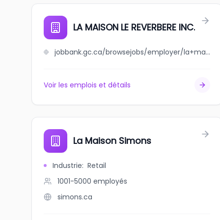
LA MAISON LE REVERBERE INC.
jobbank.gc.ca/browsejobs/employer/la+maison+le+reverbere+inc./ca
Voir les emplois et détails
La Maison Simons
Industrie
:
Retail
1001-5000
employés
simons.ca