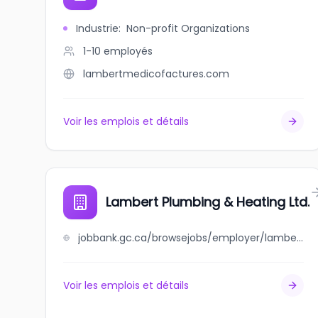
Industrie
:
Non-profit Organizations
1-10
employés
lambertmedicofactures.com
Voir les emplois et détails
Lambert Plumbing & Heating Ltd.
jobbank.gc.ca/browsejobs/employer/lambert+plumbing+%26+heating+ltd./ca
Voir les emplois et détails