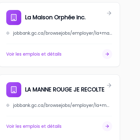
La Maison Orphée inc.
jobbank.gc.ca/browsejobs/employer/la+maison+orph%C3%A9e+inc./ca
Voir les emplois et détails
LA MANNE ROUGE JE RECOLTE
jobbank.gc.ca/browsejobs/employer/la+manne+rouge+je+recolte/ca
Voir les emplois et détails