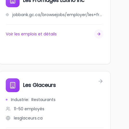
Les Fromages Latino Inc
jobbank.gc.ca/browsejobs/employer/les+fromages+latino+inc/ca
Voir les emplois et détails
Les Glaceurs
Industrie
:
Restaurants
11-50
employés
lesglaceurs.ca