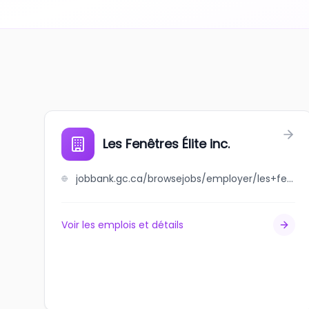
Les Fenêtres Élite inc.
jobbank.gc.ca/browsejobs/employer/les+fen%C3%AAtres+%C3%A9lite+inc./ca
Voir les emplois et détails