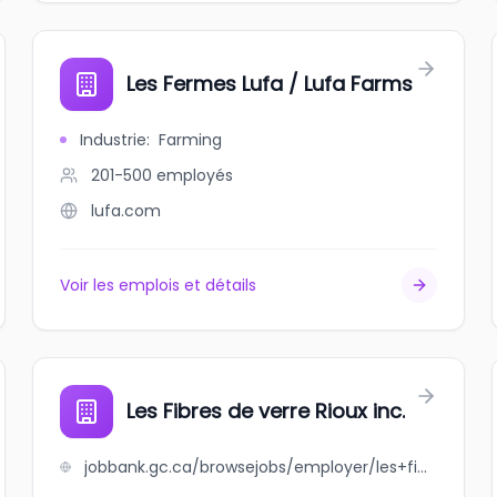
Les Fermes Lufa / Lufa Farms
Industrie
:
Farming
201-500
employés
lufa.com
Voir les emplois et détails
Les Fibres de verre Rioux inc.
jobbank.gc.ca/browsejobs/employer/les+fibres+de+verre+rioux+inc./ca