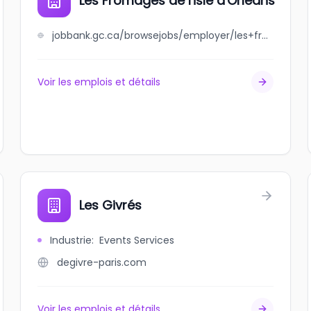
Les Fromages de l'isle d'Orléans
jobbank.gc.ca/browsejobs/employer/les+fromages+de+l%27isle+d%27orl%C3%A9ans/ca
Voir les emplois et détails
Les Givrés
Industrie
:
Events Services
degivre-paris.com
Voir les emplois et détails