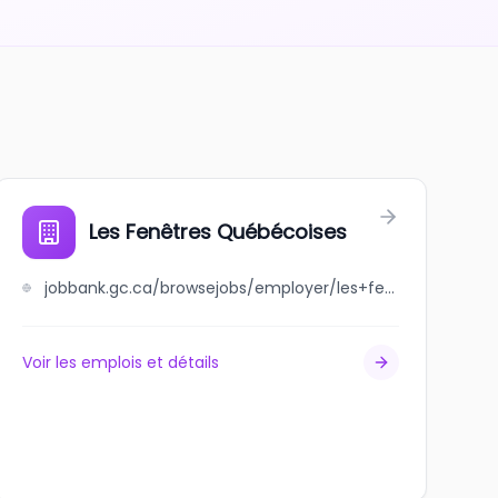
Les Fenêtres Québécoises
jobbank.gc.ca/browsejobs/employer/les+fen%C3%AAtres+qu%C3%A9b%C3%A9coises/ca
Voir les emplois et détails