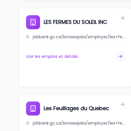
LES FERMES DU SOLEIL INC
jobbank.gc.ca/browsejobs/employer/les+fermes+du+soleil+inc/ca
Voir les emplois et détails
Les Feuillages du Quebec
jobbank.gc.ca/browsejobs/employer/les+feuillages+du+quebec/ca