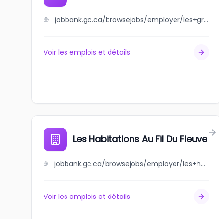
jobbank.gc.ca/browsejobs/employer/les+grains+semtech+inc./ca
Voir les emplois et détails
Les Habitations Au Fil Du Fleuve
jobbank.gc.ca/browsejobs/employer/les+habitations+au+fil+du+fleuve/ca
Voir les emplois et détails