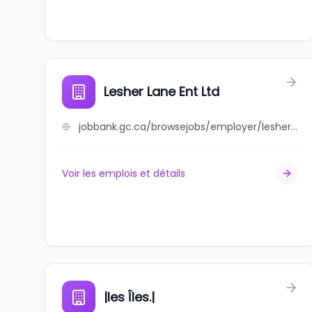
Lesher Lane Ent Ltd
jobbank.gc.ca/browsejobs/employer/lesher+lane+ent+ltd/ca
Voir les emplois et détails
|les Îles.|