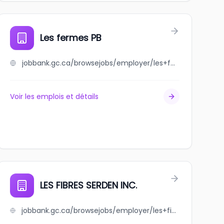
Les fermes PB
jobbank.gc.ca/browsejobs/employer/les+fermes+pb/ca
Voir les emplois et détails
LES FIBRES SERDEN INC.
jobbank.gc.ca/browsejobs/employer/les+fibres+serden+inc./ca