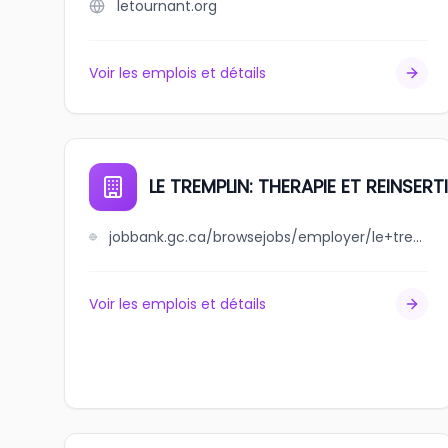
letournant.org
Voir les emplois et détails
LE TREMPLIN: THERAPIE ET REINSER
jobbank.gc.ca/browsejobs/employer/le+tremplin%3A+therapie+et++++++reinsertion+sociale/ca
Voir les emplois et détails