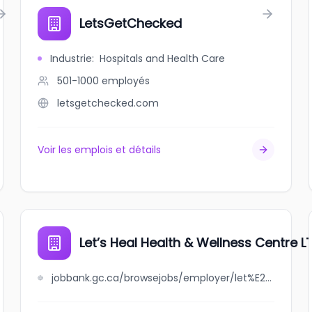
LetsGetChecked
Industrie
:
Hospitals and Health Care
501-1000
employés
letsgetchecked.com
Voir les emplois et détails
Let’s Heal Health & Wellness Centre LT
jobbank.gc.ca/browsejobs/employer/let%E2%80%99s+heal+health+%26+wellness+centre+ltd./ca