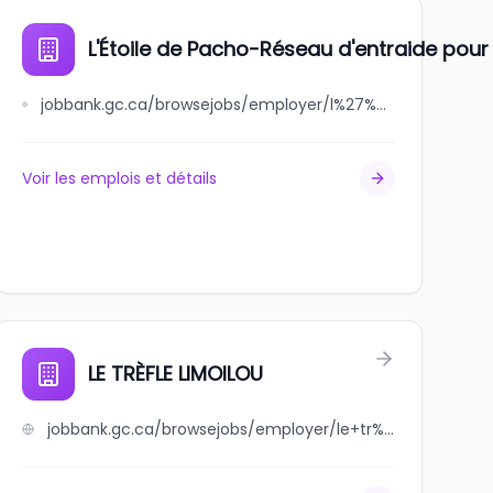
L'Étoile de Pacho-Réseau d'entraide pou
jobbank.gc.ca/browsejobs/employer/l%27%C3%A9toile+de+pacho-r%C3%A9seau+d%27entraide+pour+parent+d%27enfant+handicap%C3%A9/ca
Voir les emplois et détails
LE TRÈFLE LIMOILOU
jobbank.gc.ca/browsejobs/employer/le+tr%C3%A8fle+limoilou/ca