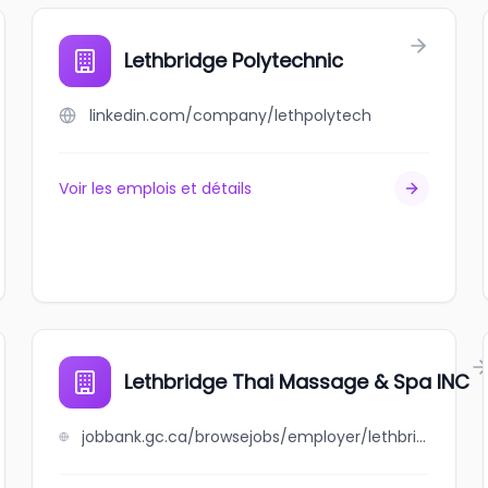
Lethbridge Polytechnic
linkedin.com/company/lethpolytech
Voir les emplois et détails
Lethbridge Thai Massage & Spa INC
jobbank.gc.ca/browsejobs/employer/lethbridge+thai+massage+%26+spa+inc/ca