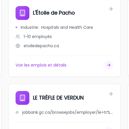
L'Étoile de Pacho
Industrie
:
Hospitals and Health Care
1-10
employés
etoiledepacho.ca
Voir les emplois et détails
LE TRÈFLE DE VERDUN
jobbank.gc.ca/browsejobs/employer/le+tr%C3%A8fle+de+verdun/ca