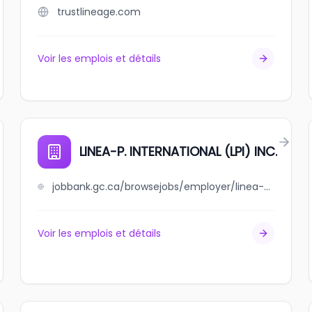
trustlineage.com
Voir les emplois et détails
LINEA-P. INTERNATIONAL (LPI) INC.
jobbank.gc.ca/browsejobs/employer/linea-p.+international+%28lpi%29++inc./ca
Voir les emplois et détails