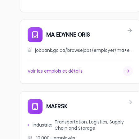
MA EDYNNE ORIS
jobbank.gc.ca/browsejobs/employer/ma+edynne+oris/ca
Voir les emplois et détails
MAERSK
Transportation, Logistics, Supply
Industrie
:
Chain and Storage
10,000+
employés