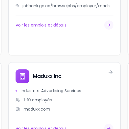
jobbank.gc.ca/browsejobs/employer/madsen+controls+inc./ca
Voir les emplois et détails
Maduxx Inc.
Industrie
:
Advertising Services
1-10
employés
maduxx.com
Voir les emplois et détails