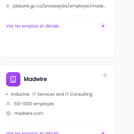
jobbank.gc.ca/browsejobs/employer/madsen+fence+ltd./ca
Voir les emplois et détails
Madwire
Industrie
:
IT Services and IT Consulting
501-1000
employés
madwire.com
Voir les emplois et détails