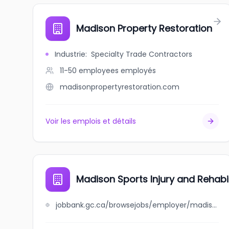
Madison Property Restoration
Industrie
:
Specialty Trade Contractors
11-50 employees
employés
madisonpropertyrestoration.com
Voir les emplois et détails
Madison Sports Injury and Rehabili
jobbank.gc.ca/browsejobs/employer/madison+sports+injury+and+rehabilitation+clinic/ca