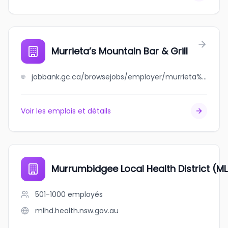
Murrieta’s Mountain Bar & Grill
jobbank.gc.ca/browsejobs/employer/murrieta%E2%80%99s+mountain+bar+%26+grill/ca
Voir les emplois et détails
Murrumbidgee Local Health District (M
501-1000
employés
mlhd.health.nsw.gov.au