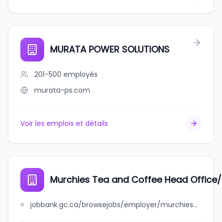
MURATA POWER SOLUTIONS
201-500
employés
murata-ps.com
Voir les emplois et détails
Murchies Tea and Coffee Head Office/P
jobbank.gc.ca/browsejobs/employer/murchies+tea+and+coffee+head+office%2Fproduction+facility/ca