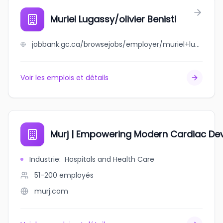
Muriel Lugassy/olivier Benisti
jobbank.gc.ca/browsejobs/employer/muriel+lugassy%2Folivier+benisti/ca
Voir les emplois et détails
Murj | Empowering Modern Cardiac De
Industrie
:
Hospitals and Health Care
51-200
employés
murj.com