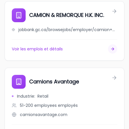
CAMION & REMORQUE H.K. INC.
jobbank.gc.ca/browsejobs/employer/camion+%26+remorque+h.k.+inc./ca
Voir les emplois et détails
Camions Avantage
Industrie
:
Retail
51-200 employees
employés
camionsavantage.com