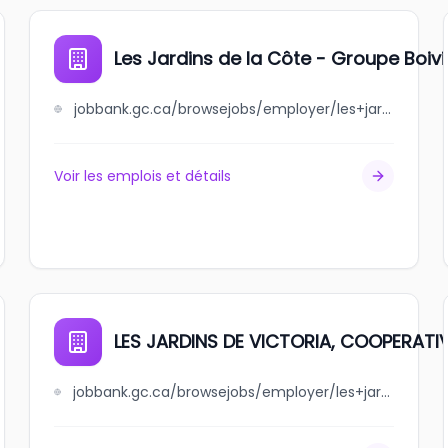
Les Jardins de la Côte - Groupe Boivi
jobbank.gc.ca/browsejobs/employer/les+jardins+de+la+c%C3%B4te+-+groupe+boivin/ca
Voir les emplois et détails
LES JARDINS DE VICTORIA, COOPERATIV
jobbank.gc.ca/browsejobs/employer/les+jardins+de+victoria%2C++++++cooperative+d+e+solidarite/ca