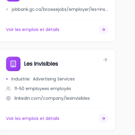
jobbank.gc.ca/browsejobs/employer/les+installations+%C3%A9lectriques+r.+th%C3%A9berge+inc./ca
Voir les emplois et détails
Les Invisibles
Industrie
:
Advertising Services
11-50 employees
employés
linkedin.com/company/lesinvisibles
Voir les emplois et détails