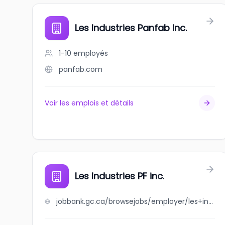
Les Industries Panfab Inc.
1-10
employés
panfab.com
Voir les emplois et détails
Les Industries PF inc.
jobbank.gc.ca/browsejobs/employer/les+industries+pf+inc./ca