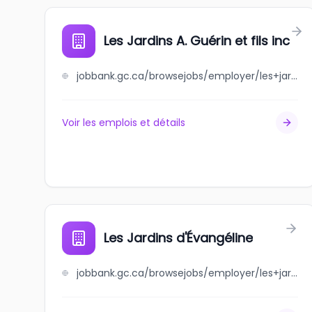
Les Jardins A. Guérin et fils inc
jobbank.gc.ca/browsejobs/employer/les+jardins+a.+gu%C3%A9rin+et+fils+inc/ca
Voir les emplois et détails
Les Jardins d'Évangéline
jobbank.gc.ca/browsejobs/employer/les+jardins+d%27%C3%A9vang%C3%A9line/ca