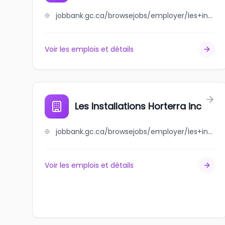
jobbank.gc.ca/browsejobs/employer/les+industries+technopaint+inc./ca
Voir les emplois et détails
Les Installations Horterra inc
jobbank.gc.ca/browsejobs/employer/les+installations+horterra+inc/ca
Voir les emplois et détails