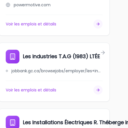
powermotive.com
Voir les emplois et détails
Les industries T.A.G (1983) LTÉE
jobbank.gc.ca/browsejobs/employer/les+industries+t.a.g+%281983%29+lt%C3%A9e/ca
Voir les emplois et détails
Les Installations Électriques R. Théberge i