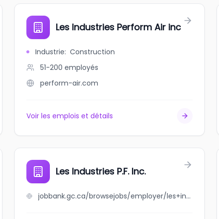
Les Industries Perform Air inc
Industrie
:
Construction
51-200
employés
perform-air.com
Voir les emplois et détails
Les Industries P.F. Inc.
jobbank.gc.ca/browsejobs/employer/les+industries+p.f.+inc./ca