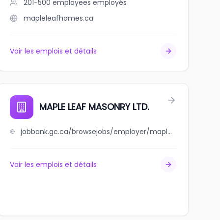
201-500 employees
employés
mapleleafhomes.ca
Voir les emplois et détails
MAPLE LEAF MASONRY LTD.
jobbank.gc.ca/browsejobs/employer/maple+leaf+masonry+ltd./ca
Voir les emplois et détails