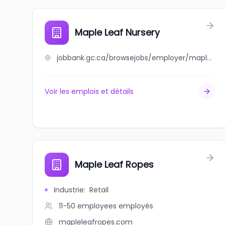
Maple Leaf Nursery
jobbank.gc.ca/browsejobs/employer/maple+leaf+nursery/ca
Voir les emplois et détails
Maple Leaf Ropes
Industrie
:
Retail
11-50 employees
employés
mapleleafropes.com