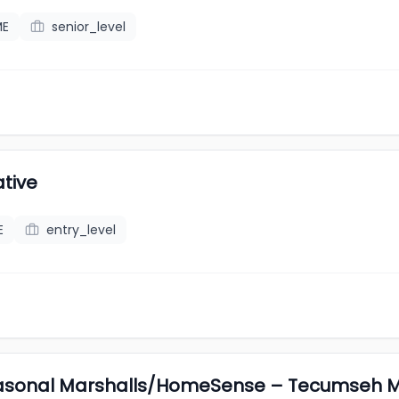
ME
senior_level
tive
E
entry_level
Seasonal Marshalls/HomeSense – Tecumseh M