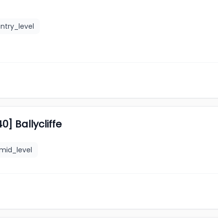
ntry_level
] Ballycliffe
mid_level