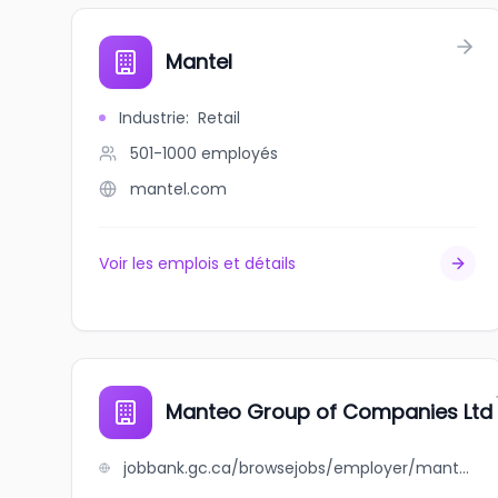
Mantel
Industrie
:
Retail
501-1000
employés
mantel.com
Voir les emplois et détails
Manteo Group of Companies Ltd
jobbank.gc.ca/browsejobs/employer/manteo+group+of+companies+ltd/ca