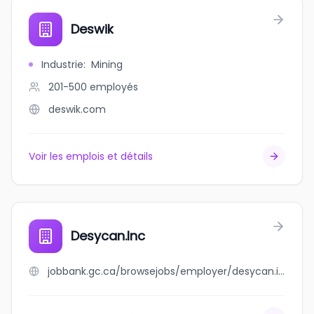
Deswik
Industrie
:
Mining
201-500
employés
deswik.com
Voir les emplois et détails
Desycan.Inc
jobbank.gc.ca/browsejobs/employer/desycan.inc/ca