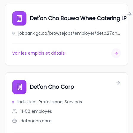
Det'on Cho Bouwa Whee Catering LP
jobbank.gc.ca/browsejobs/employer/det%27on+cho+bouwa+whee+catering+lp/ca
Voir les emplois et détails
Det'on Cho Corp
Industrie
:
Professional Services
11-50
employés
detoncho.com