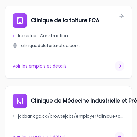
Clinique de la toiture FCA
Industrie
:
Construction
cliniquedelatoiturefca.com
Voir les emplois et détails
Clinique de Médecine Industrielle et P
jobbank.gc.ca/browsejobs/employer/clinique+de+m%C3%A9decine+industrielle+et+pr%C3%A9ventive+du+qu%C3%A9bec/ca
Voir les emplois et détails