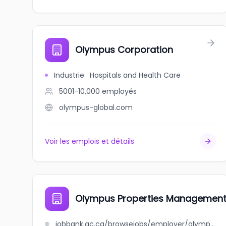
Olympus Corporation
Industrie
:
Hospitals and Health Care
5001-10,000
employés
olympus-global.com
Voir les emplois et détails
Olympus Properties Management
jobbank.gc.ca/browsejobs/employer/olympus+properties+management+ltd/ca