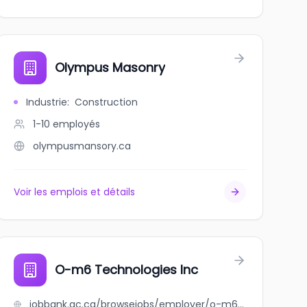
s
Olympus Masonry
Industrie
:
Construction
1-10
employés
olympusmansory.ca
Voir les emplois et détails
l Designs
O-m6 Technologies Inc
jobbank.gc.ca/browsejobs/employer/o-m6+technologies+inc/ca